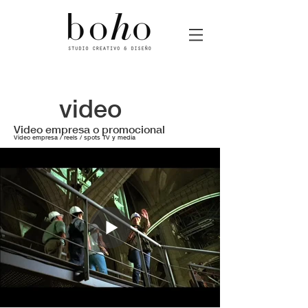
Boho estudio de diseño gráfico
video
Video empresa o promocional
Video empresa / reels / spots TV y media